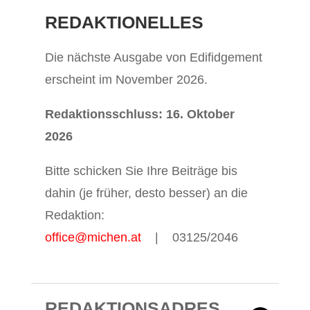
loading. For more related
17% ...
REDAKTIONELLES
info, FAQs and issues
please refer to
DearFlip
Die nächste Ausgabe von Edifidgement
WordPress Flipbook Plugin
erscheint im November 2026.
Help
documentation.
Redaktionsschluss: 16. Oktober
2026
Bitte schicken Sie Ihre Beiträge bis
dahin (je früher, desto besser) an die
Redaktion:
office@michen.at
| 03125/2046
REDAKTIONSADRES