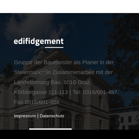
Gruppe der Baumeister als Planer in der
Steiermark in Zusammenarbeit mit der
Landesinnung Bau. 8010 Graz,
Körblergasse 111-113 | Tel: 0316/601-487,
Fax 0316/601-304
|
Impressum
Datenschutz