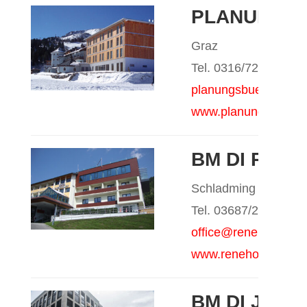
PLANUNGSB
Graz
Tel. 0316/721360
planungsbuero.hiesle
www.planungsbuero.hi
BM DI REN
Schladming
Tel. 03687/24555
office@renehoeflehne
www.renehoeflehner.
BM DI JÖR