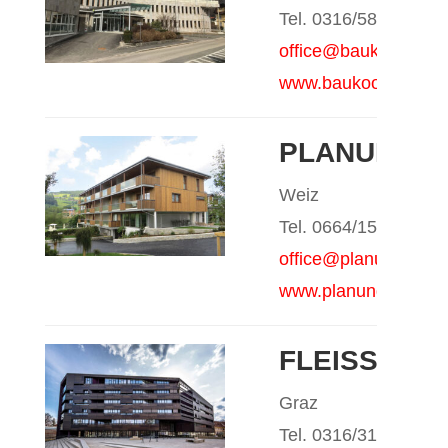
Tel. 0316/582483
office@baukoord.co
www.baukoord.co
PLANUNGS
Weiz
Tel. 0664/1528610
office@planungsbuero
www.planungsbuero-e
FLEISSNER 
Graz
Tel. 0316/319900