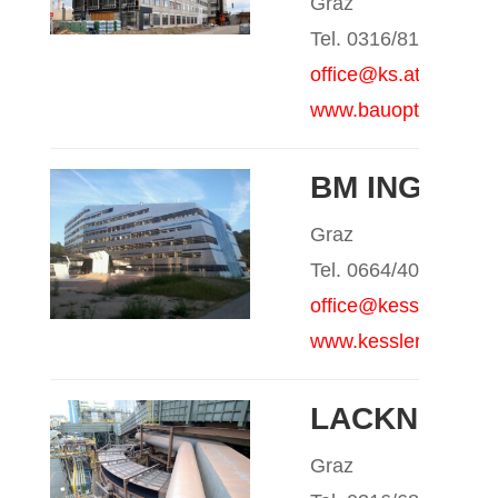
Graz
Tel. 0316/8184210
office@ks.at
www.bauoptimierung
BM ING. ST
Graz
Tel. 0664/4056973
office@kessler.st
www.kessler.st
LACKNER L
Graz