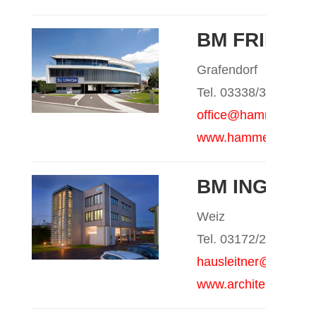
BM FRIEDR
Grafendorf
Tel. 03338/3692
office@hammerl-baum
www.hammerl-baumei
BM ING. FR
Weiz
Tel. 03172/2531
hausleitner@architek
www.architekturbuero