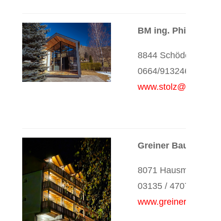
BM ing. Philipp Sto
8844 Schöder
0664/9132466
www.stolz@phibau.a
Greiner Baumeiste
8071 Hausmannstätt
03135 / 47077
www.greinerbau.at