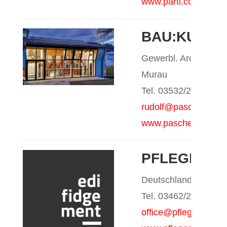
www.partl.com
BAU:KULTU
Gewerbl. Arch. BM I
Murau
Tel. 03532/29900
rudolf@paschek.cc
www.paschek.cc
PFLEGER G
Deutschlandsberg
Tel. 03462/2336-0
office@pfleger-bau.a