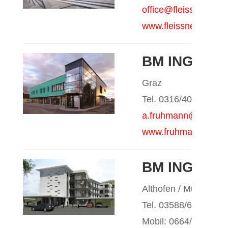
office@fleissner-part
www.fleissner-partner
BM ING. A
Graz
Tel. 0316/407940
a.fruhmann@fruhman
www.fruhmann.or.at
BM ING. ED
Althofen / Murau
Tel. 03588/65988
Mobil: 0664/157 66 