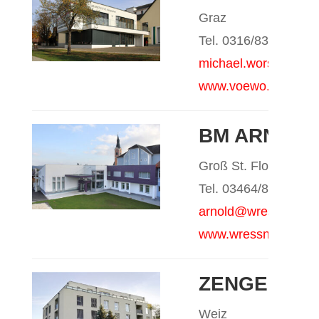
Graz
Tel. 0316/832606
michael.worschitz@
www.voewo.at
BM ARNOLD
Groß St. Florian
Tel. 03464/82020
arnold@wressnig.at
www.wressnig.at
ZENGERER
Weiz