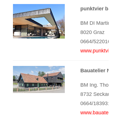
punktvier bauman
BM DI Martin Fuchs
8020 Graz
0664/5220167
www.punktvier.at
Bauatelier Nestler
BM Ing. Thomas Nest
8732 Seckau
0664/1839315
www.bauatelier-nestle