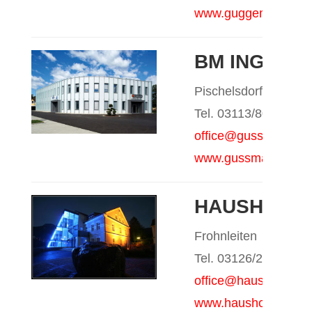
www.guggemos.at
BM ING. MA
Pischelsdorf
Tel. 03113/8064
office@gussmagg-pla
www.gussmagg-plan.
HAUSHOFER
Frohnleiten
Tel. 03126/2637-0
office@haushofer.at
www.haushofer.at