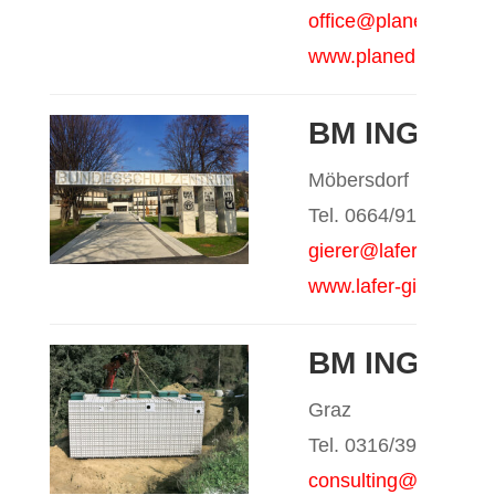
office@planed.at
www.planed.at
BM ING. HA
Möbersdorf
Tel. 0664/9112007
gierer@lafer-gierer.a
www.lafer-gierer.at
BM ING. H
Graz
Tel. 0316/392218
consulting@guggemo