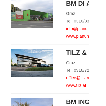
BM DI ARMI
Graz
Tel. 0316/837499
info@planungsbuero.
www.planungsbuero.
TILZ & PA
Graz
Tel. 0316/721360
office@tilz.at
www.tilz.at
BM ING. MI