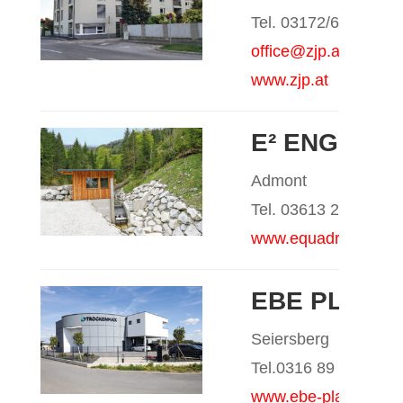
Tel. 03172/67191
office@zjp.at
www.zjp.at
E² ENGINE
Admont
Tel. 03613 2772
www.equadrat.com
EBE PLANU
Seiersberg
Tel.0316 89 03 57
www.ebe-planung.c