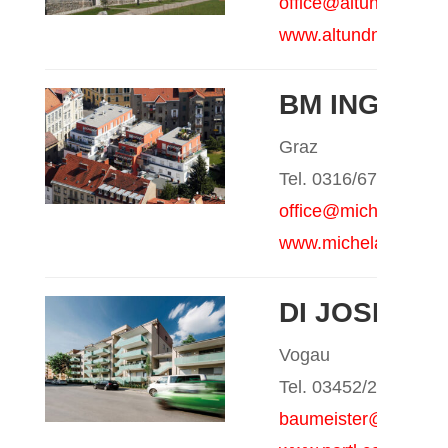
office@altundneu.c
www.altundneu.com
BM ING. G
Graz
Tel. 0316/676711
office@michelatsch.a
www.michelatsch.at
DI JOSEF P
Vogau
Tel. 03452/2340
baumeister@partl.c