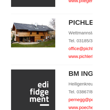
www.pfleger-bau.at
PICHLER B
Wettmannstätten
Tel. 03185/30720-0
office@pichlerbau.at
www.pichlerbau.at
BM ING. H
Heiligenkreuz a.W., 
Tel. 03867/8880
pernegg@poecheim.
www.poecheim.at