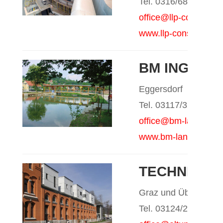
Tel. 0316/681567
office@llp-consultin
www.llp-consulting.
BM ING. A
Eggersdorf
Tel. 03117/3207
office@bm-landgraf.a
www.bm-landgraf.at
TECHNR BM 
Graz und Übelbach
Tel. 03124/2465 ode