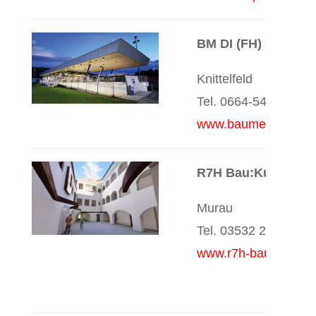
BM DI (FH) Reinhol
Knittelfeld
Tel. 0664-5406009
www.baumeister-fueh
R7H Bau:Kultur:G
Murau
Tel. 03532 2990
www.r7h-baukultur.at