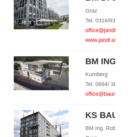
Graz
Tel. 0316/837313
office@jandl.at
www.jandl.at
BM ING. MA
Kumberg
Tel. 0664/ 380 28 45
office@baumeister-je
KS BAUMA
BM Ing. Robert Som