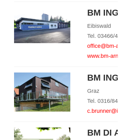
BM ING. F
Eibiswald
Tel. 03466/42940
office@bm-arnfelser.
www.bm-arnfelser.at
BM ING. C
Graz
Tel. 0316/844247
c.brunner@inode.at
BM DI ASTG