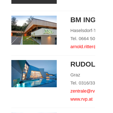
BM ING. AR
Haselsdorf-Tobelbad
Tel. 0664 50 25 678
arnold.ritter@live.co
RUDOLF & 
Graz
Tel. 0316/338070
zentrale@rvp.at
www.rvp.at