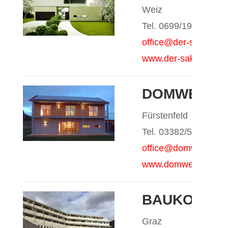
Weiz
Tel. 0699/192 41 489
office@der-sakarian
www.der-sakarian.c
DOMWEBER 
Fürstenfeld
Tel. 03382/52468-0
office@domweber.at
www.domweber.at
BAUKOORD 
Graz