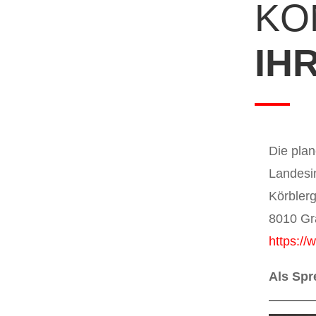
KO
IH
Die pla
Landesi
Körbler
8010 Gr
https://
Als Spr