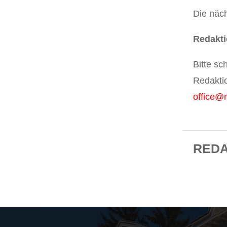
Die näc
Redakti
Bitte sc
Redakti
office@
RED